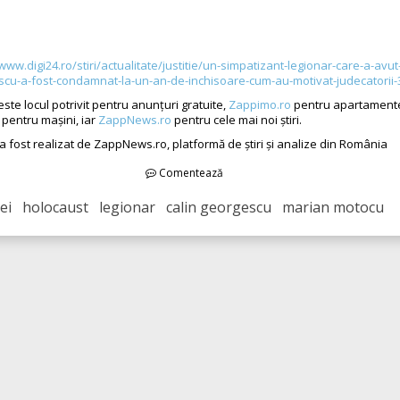
www.digi24.ro/stiri/actualitate/justitie/un-simpatizant-legionar-care-a-avut
scu-a-fost-condamnat-la-un-an-de-inchisoare-cum-au-motivat-judecatorii
ste locul potrivit pentru anunțuri gratuite,
Zappimo.ro
pentru apartamente
pentru mașini, iar
ZappNews.ro
pentru cele mai noi știri.
 a fost realizat de ZappNews.ro, platformă de știri și analize din România
Comentează
ei holocaust legionar calin georgescu marian motocu