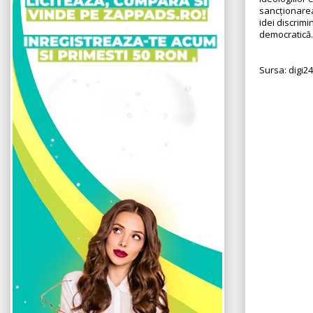
sancționarea 
idei discrimi
democratică.
Sursa: digi24