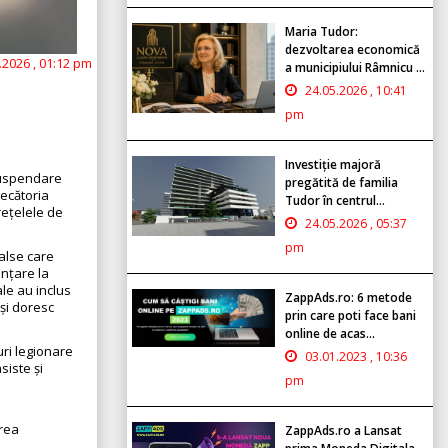
Maria Tudor:
dezvoltarea economică
.2026 , 01:12 pm
a municipiului Râmnicu ...
24.05.2026 , 10:41
pm
Investiție majoră
suspendare
pregătită de familia
decătoria
Tudor în centrul...
rețelele de
24.05.2026 , 05:37
pm
false care
ințare la
ale au inclus
ZappAds.ro: 6 metode
 și doresc
prin care poti face bani
online de acas...
uri legionare
03.01.2023 , 10:36
siste și
pm
erea
ZappAds.ro a Lansat