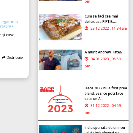
pm
Cum sa faci cea mai
-legaturi-cu-
delicioasa PIFTIE.....
-3767955
23.12.2022 , 11:34 am
 și case,
A murit Andrew Tate!?...
Distribuie
04.01.2023 , 05:50
pm
Daca 2022 nu a fost prea
bland, vezi ce poti face
sa ai un A...
31.12.2022 , 04:59
pm
India speriata de un nou
val de imbolnaviri cu