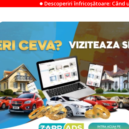
coperiri înfricoșătoare: Când un Airbnb devine un m