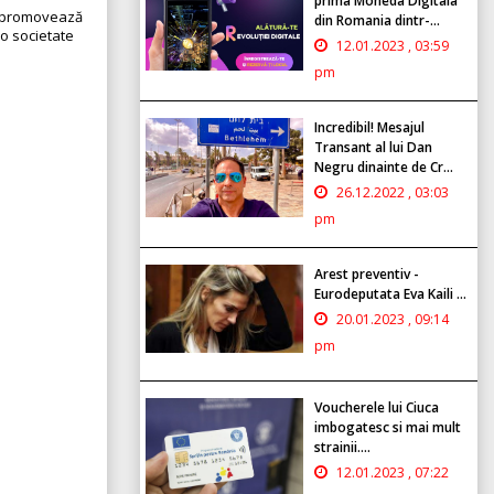
prima Moneda Digitala
și promovează
din Romania dintr-...
r-o societate
12.01.2023 , 03:59
pm
Incredibil! Mesajul
Transant al lui Dan
Negru dinainte de Cr...
26.12.2022 , 03:03
pm
Arest preventiv -
Eurodeputata Eva Kaili ...
20.01.2023 , 09:14
pm
Voucherele lui Ciuca
imbogatesc si mai mult
strainii....
12.01.2023 , 07:22