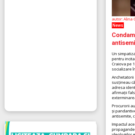
autor: Alina
News
Condamna
antisemi
Un simpatiza
pentru incita
Craiova pe 11
socializare î
Anchetatorii 
susțineau că
adresa identi
afirmații fa
exterminarea
Procurorii a
și pandantive
antisemite, c
Impactul aces
propagandei 
ideologiilor 