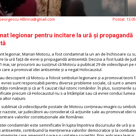
 Georgescu Alllinna@gmail.com
Postat:
13.05
t legionar pentru incitare la ură și propagandă
tă
nt legionar, Marian Motocu, a fost condamnat la un an de închisoare cu 
re la ură față de evrei și propagandă antisemită. Decizia a fost luată de Ju
 mai, iar procurorii au susținut că Motocu a publicat 29 de videoclipuri pe 
n care a promovat idei antisemite și a negat Holocaustul.
au descoperit că Motocu a folosit simboluri legionare și a promovat teorii 
 evreii sunt responsabili pentru diverse probleme sociale, că sunt o amen
tății românești și că ar fi cauzat răul istoric românilor. În plus, susținerile s
lsificate precum că Holocaustul nu s-a întâmplat sau că evreii conduc lumea
 altor națiuni.
u subliniat că videoclipurile postate de Motocu conțineau imagini cu simbol
 naziste, iar judecătorii au considerat că acțiunile sale au promovat idei ra
ontrare valorilor constituționale ale României.
tei condamnări este semnificativ în lupta împotriva discursului de ură și a
antisemite, contribuind la menținerea valorilor democratice și la combat
extremiste care amenință pacea și unitatea societății. Prin aplicarea legii și