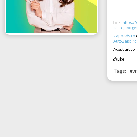
Link:
https://
calin-george
ZappAds.ro
e
AutoZapp.ro
Acest articol
Like
Tags: evr