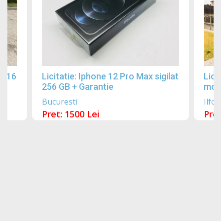
2016
Licitatie: Iphone 12 Pro Max sigilat
Lici
256 GB + Garantie
mobi
Bucuresti
Ilfov
Pret: 1500 Lei
Pret