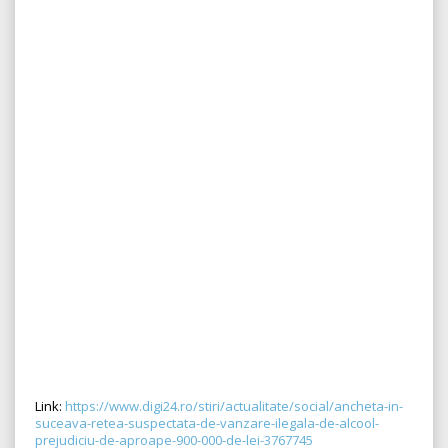
Link:
https://www.digi24.ro/stiri/actualitate/social/ancheta-in-
suceava-retea-suspectata-de-vanzare-ilegala-de-alcool-
prejudiciu-de-aproape-900-000-de-lei-3767745