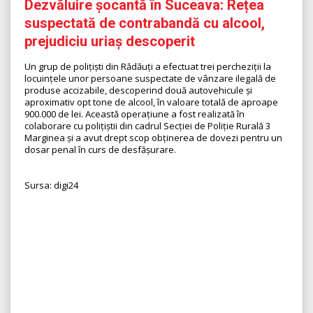
Dezvăluire șocantă în Suceava: Rețea
suspectată de contrabandă cu alcool,
prejudiciu uriaș descoperit
Un grup de polițiști din Rădăuți a efectuat trei percheziții la
locuințele unor persoane suspectate de vânzare ilegală de
produse accizabile, descoperind două autovehicule și
aproximativ opt tone de alcool, în valoare totală de aproape
900.000 de lei. Această operațiune a fost realizată în
colaborare cu polițiștii din cadrul Secției de Poliție Rurală 3
Marginea și a avut drept scop obținerea de dovezi pentru un
dosar penal în curs de desfășurare.
Sursa: digi24