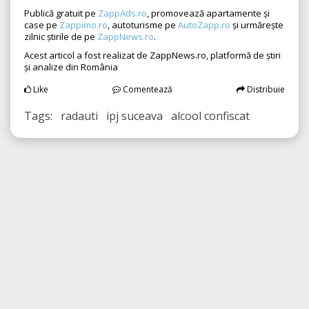
Publică gratuit pe
ZappAds.ro
, promovează apartamente și
case pe
Zappimo.ro
, autoturisme pe
AutoZapp.ro
și urmărește
zilnic știrile de pe
ZappNews.ro
.
Acest articol a fost realizat de ZappNews.ro, platformă de știri
și analize din România
Like
Comentează
Distribuie
Tags: radauti ipj suceava alcool confiscat