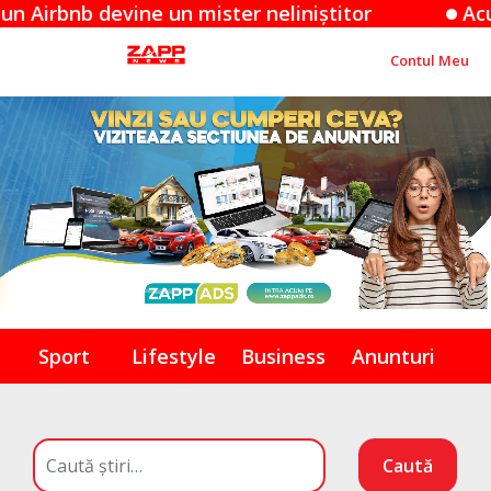
b devine un mister neliniștitor
Acuzațiile 
Contul Meu
Sport
Lifestyle
Business
Anunturi
Caută