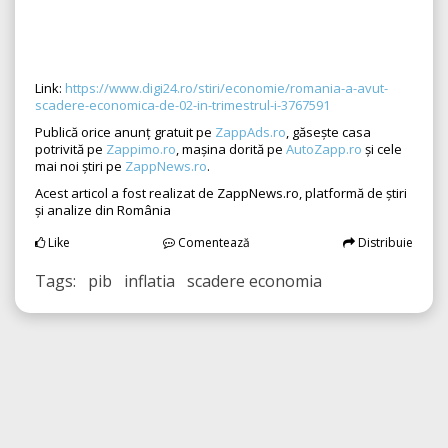
Link:
https://www.digi24.ro/stiri/economie/romania-a-avut-
scadere-economica-de-02-in-trimestrul-i-3767591
Publică orice anunț gratuit pe
ZappAds.ro
, găsește casa
potrivită pe
Zappimo.ro
, mașina dorită pe
AutoZapp.ro
și cele
mai noi știri pe
ZappNews.ro
.
Acest articol a fost realizat de ZappNews.ro, platformă de știri
și analize din România
Like
Comentează
Distribuie
Tags: pib inflatia scadere economia