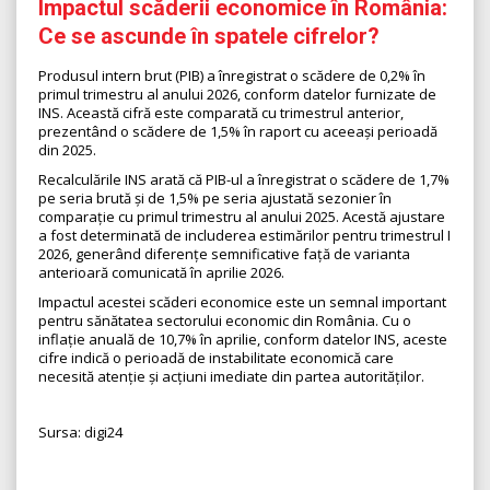
Impactul scăderii economice în România:
Ce se ascunde în spatele cifrelor?
Produsul intern brut (PIB) a înregistrat o scădere de 0,2% în
primul trimestru al anului 2026, conform datelor furnizate de
INS. Această cifră este comparată cu trimestrul anterior,
prezentând o scădere de 1,5% în raport cu aceeași perioadă
din 2025.
Recalculările INS arată că PIB-ul a înregistrat o scădere de 1,7%
pe seria brută și de 1,5% pe seria ajustată sezonier în
comparație cu primul trimestru al anului 2025. Acestă ajustare
a fost determinată de includerea estimărilor pentru trimestrul I
2026, generând diferențe semnificative față de varianta
anterioară comunicată în aprilie 2026.
Impactul acestei scăderi economice este un semnal important
pentru sănătatea sectorului economic din România. Cu o
inflație anuală de 10,7% în aprilie, conform datelor INS, aceste
cifre indică o perioadă de instabilitate economică care
necesită atenție și acțiuni imediate din partea autorităților.
Sursa: digi24