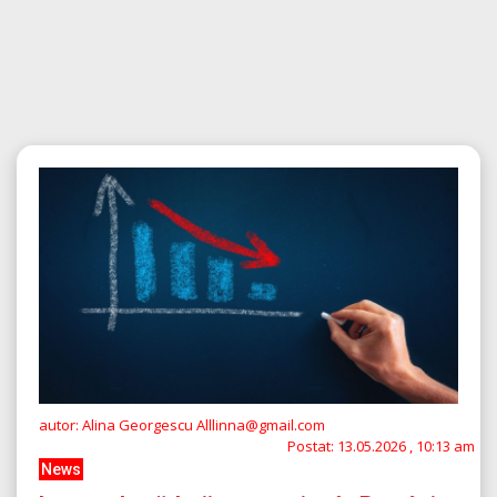
autor: Alina Georgescu Alllinna@gmail.com
Postat:
13.05.2026 , 10:13 am
News