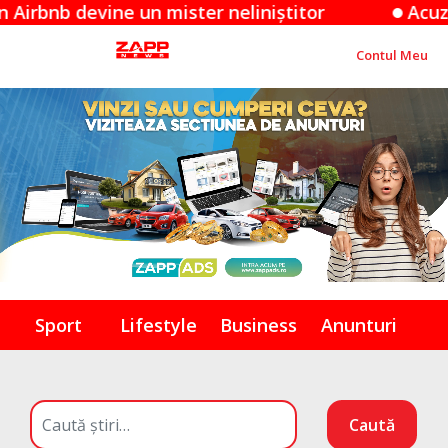
devine un mister neliniștitor
Acuzațiile A
Contul Meu
Sport
Lifestyle
Business
Anunturi
Caută