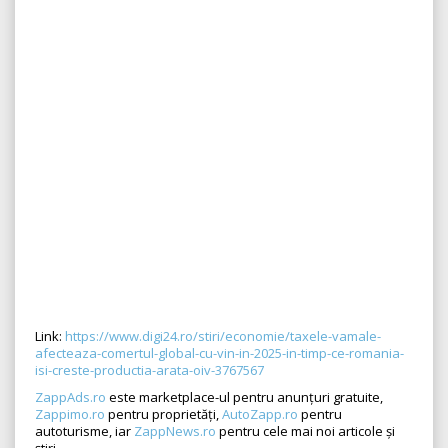
Link:
https://www.digi24.ro/stiri/economie/taxele-vamale-
afecteaza-comertul-global-cu-vin-in-2025-in-timp-ce-romania-
isi-creste-productia-arata-oiv-3767567
ZappAds.ro
este marketplace-ul pentru anunțuri gratuite,
Zappimo.ro
pentru proprietăți,
AutoZapp.ro
pentru
autoturisme, iar
ZappNews.ro
pentru cele mai noi articole și