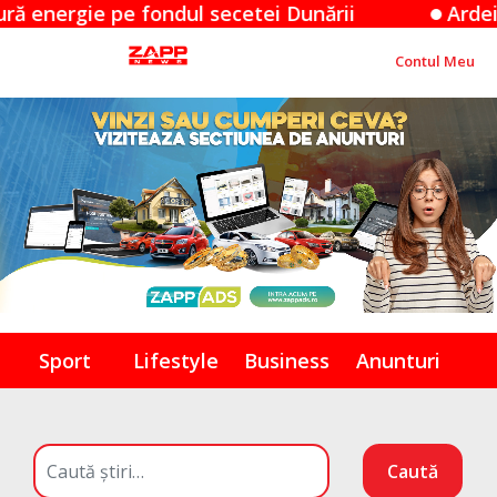
ie pe fondul secetei Dunării
Ardeiul iute 
Contul Meu
Sport
Lifestyle
Business
Anunturi
Caută