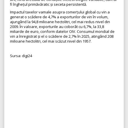
fi înghețul primăvăratic și seceta persistentă.
Impactul taxelor vamale asupra comerțului global cu vin a
generat o scădere de 4,7% a exporturilor de vin în volum,
ajungând la 94,8 milioane hectolitri, cel mai redus nivel din
2009. În valoare, exporturile au coborât cu 6,7%, la 33,8
miliarde de euro, conform datelor OIV. Consumul mondial de
vin a înregistrat și el o scădere de 2,7% în 2025, atingând 208
milioane hectolitri, cel mai scăzut nivel din 1957.
Sursa: digi24