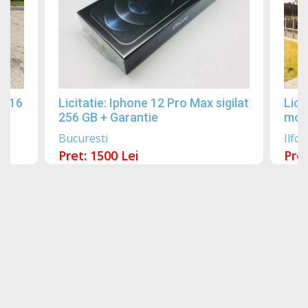
2016
Licitatie: Iphone 12 Pro Max sigilat
Lici
256 GB + Garantie
mobi
Bucuresti
Ilfov
Pret: 1500 Lei
Pret