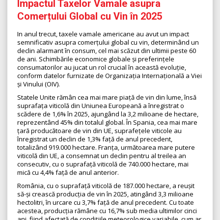
Impactul Taxelor Vamale asupra
Comerțului Global cu Vin în 2025
In anul trecut, taxele vamale americane au avut un impact
semnificativ asupra comerțului global cu vin, determinând un
declin alarmant în consum, cel mai scăzut din ultimii peste 60
de ani. Schimbările economice globale și preferințele
consumatorilor au jucat un rol crucial în această evoluție,
conform datelor furnizate de Organizația Internațională a Viei
și Vinului (OIV).
Statele Unite rămân cea mai mare piață de vin din lume, însă
suprafața viticolă din Uniunea Europeană a înregistrat o
scădere de 1,6% în 2025, ajungând la 3,2 milioane de hectare,
reprezentând 45% din totalul global. În Spania, cea mai mare
țară producătoare de vin din UE, suprafețele viticole au
înregistrat un declin de 1,3% față de anul precedent,
totalizând 919.000 hectare. Franța, următoarea mare putere
viticolă din UE, a consemnat un declin pentru al treilea an
consecutiv, cu o suprafață viticolă de 740.000 hectare, mai
mică cu 4,4% față de anul anterior.
România, cu o suprafață viticolă de 187.000 hectare, a reușit
să-și crească producția de vin în 2025, atingând 3,3 milioane
hectolitri, în urcare cu 3,7% față de anul precedent. Cu toate
acestea, producția rămâne cu 16,7% sub media ultimilor cinci
ani, fiind afectată de condițiile meteorologice variabile, cum ar